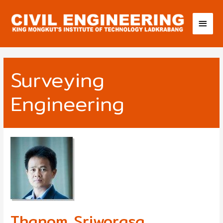
Surveying
Engineering
Thanom Sriworasa