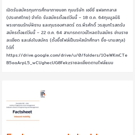
เปิดรับสมัครทุนการศึกษาภายนอก ทุนบริษัท เอจีซี แฟลทกลาส
(ประเทศไทย) จำกัด รับสมัครตั้งแต่วันนี้ – 18 ต.ค. 64ทุนมูลนิธิ
พระยาธนรักษ์พิธาน และทุนรองศาสตร์ ดร.พีรศักดิ์ วรสุนทโรสถรับ
สมัครตั้งแต่วันนี้ – 22 ต.ค. 64 สามารถดาวน์โหลดใบสมัคร อ่านราย
ละเอียด และส่งใบสมัคร (ตั้งชื่อไฟล์เป็นรหัสนักศึกษา ชื่อ-นามสกุล)
ได้ที่
https://drive.google.com/drive/u/0/folders/1OeWKmCTe
B5aaArpL5_wCUghecUG8Fekzรายละเอียดตามไฟล์แนบ