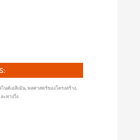
S:
ฟไนต์เอลิเม้น, พลศาสตร์ของโครงสร้าง,
ะทางวิ่ง