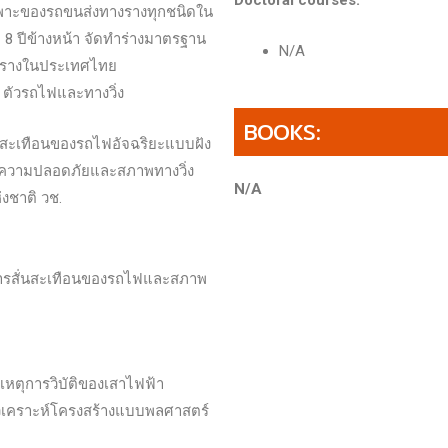
Doctoral courses:
พาะของรถขนส่งทางรางทุกชนิดใน
 ปีข้างหน้า จัดทำร่างมาตรฐาน
N/A
งรางในประเทศไทย
ง ตัวรถไฟและทางวิ่ง
BOOKS:
สะเทือนของรถไฟอัจฉริยะแบบฝัง
ินความปลอดภัยและสภาพทางวิ่ง
N/A
งชาติ วช.
ารสั่นสะเทือนของรถไฟและสภาพ
น
ตุการวิบัติของเสาไฟฟ้า
ิเคราะห์โครงสร้างแบบพลศาสตร์