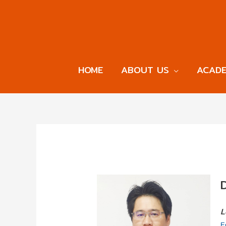
HOME
ABOUT US
ACADE
D
L
E