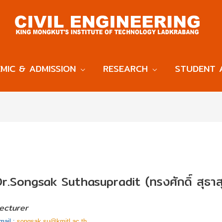
MIC & ADMISSION
RESEARCH
STUDENT 
r.Songsak Suthasupradit (ทรงศักดิ์ สุธาสุ
ecturer
mail :
songsak.su@kmitl.ac.th