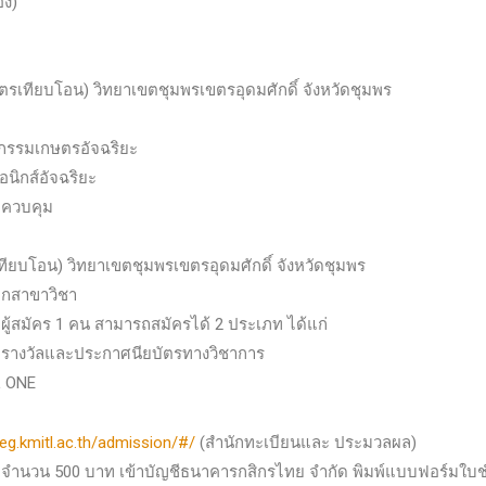
อง)
)
ตรเทียบโอน) วิทยาเขตชุมพรเขตรอุดมศักดิ์ จังหวัดชุมพร
วกรรมเกษตรอัจฉริยะ
อนิกส์อัจฉริยะ
มควบคุม
เทียบโอน) วิทยาเขตชุมพรเขตรอุดมศักดิ์ จังหวัดชุมพร
กสาขาวิชา
ู้สมัคร 1 คน สามารถสมัครได้ 2 ประเภท ได้แก่
ี รางวัลและประกาศนียบัตรทางวิชาการ
L ONE
reg.kmitl.ac.th/admission/#/
(สำนักทะเบียนและ ประมวลผล)
คร จำนวน 500 บาท เข้าบัญชีธนาคารกสิกรไทย จำกัด พิมพ์แบบฟอร์มใ