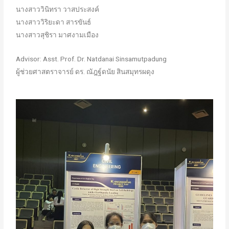
นางสาววินิทรา วาสประสงค์
นางสาววิริยะดา สารขันธ์
นางสาวสุชิรา มาศงามเมือง
Advisor: Asst. Prof. Dr. Natdanai Sinsamutpadung
ผู้ช่วยศาสตราจารย์ ดร. ณัฎฐ์ดนัย สินสมุทรผดุง