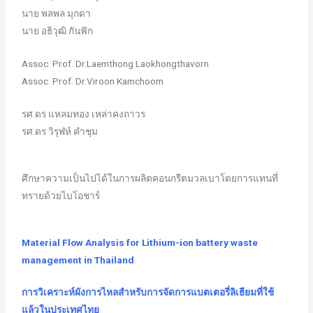
นาย พลพล มุกดา
นาย อธิวุฒิ กันฟัก
Assoc. Prof. Dr.Laemthong Laokhongthavorn
Assoc. Prof. Dr.Viroon Kamchoom
รศ.ดร แหลมทอง เหล่าคงถาวร
รศ.ดร วิรุฬห์ คำชุม
ศึกษาความเป็นไปได้ในการผลิตคอนกรีตมวลเบาโดยการแทนที่
ทรายด้วยไบโอชาร์
Material Flow Analysis for Lithium-ion battery waste
management in Thailand
การวิเคราะห์ผังการไหลสำหรับการจัดการแบตเตอรี่ลิเธียมที่ใช้
แล้วในประเทศไทย